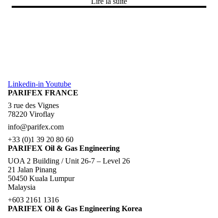
Lire la suite
Linkedin-in
Youtube
PARIFEX FRANCE
3 rue des Vignes
78220 Viroflay
info@parifex.com
+33 (0)1 39 20 80 60
PARIFEX Oil & Gas Engineering
UOA 2 Building / Unit 26-7 – Level 26
21 Jalan Pinang
50450 Kuala Lumpur
Malaysia
+603 2161 1316
PARIFEX Oil & Gas Engineering Korea