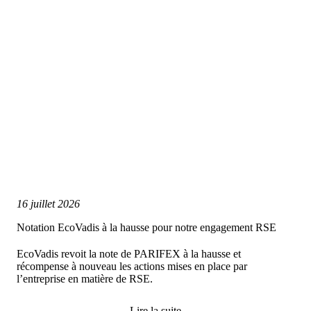
16 juillet 2026
Notation EcoVadis à la hausse pour notre engagement RSE
EcoVadis revoit la note de PARIFEX à la hausse et
récompense à nouveau les actions mises en place par
l’entreprise en matière de RSE.
Lire la suite