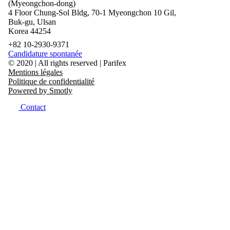
(Myeongchon-dong)
4 Floor Chung-Sol Bldg, 70-1 Myeongchon 10 Gil,
Buk-gu, Ulsan
Korea 44254
+82 10-2930-9371
Candidature spontanée
© 2020 | All rights reserved | Parifex
Mentions légales
Politique de confidentialité
Powered by Smotly
Contact