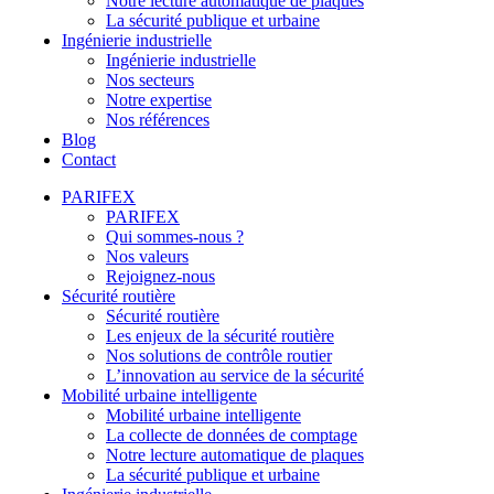
Notre lecture automatique de plaques
La sécurité publique et urbaine
Ingénierie industrielle
Ingénierie industrielle
Nos secteurs
Notre expertise
Nos références
Blog
Contact
PARIFEX
PARIFEX
Qui sommes-nous ?
Nos valeurs
Rejoignez-nous
Sécurité routière
Sécurité routière
Les enjeux de la sécurité routière
Nos solutions de contrôle routier
L’innovation au service de la sécurité
Mobilité urbaine intelligente
Mobilité urbaine intelligente
La collecte de données de comptage
Notre lecture automatique de plaques
La sécurité publique et urbaine