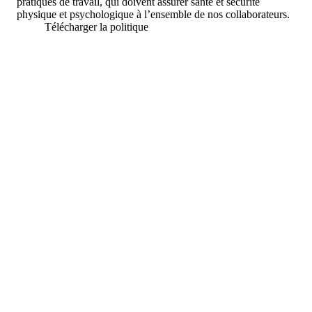
pratiques de travail, qui doivent assurer santé et sécurité
physique et psychologique à l’ensemble de nos collaborateurs.
Télécharger la politique