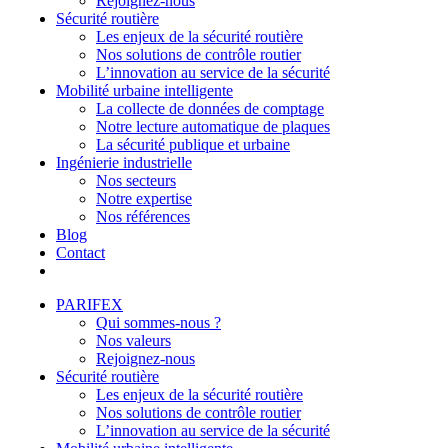
Rejoignez-nous
Sécurité routière
Les enjeux de la sécurité routière
Nos solutions de contrôle routier
L’innovation au service de la sécurité
Mobilité urbaine intelligente
La collecte de données de comptage
Notre lecture automatique de plaques
La sécurité publique et urbaine
Ingénierie industrielle
Nos secteurs
Notre expertise
Nos références
Blog
Contact
PARIFEX
Qui sommes-nous ?
Nos valeurs
Rejoignez-nous
Sécurité routière
Les enjeux de la sécurité routière
Nos solutions de contrôle routier
L’innovation au service de la sécurité