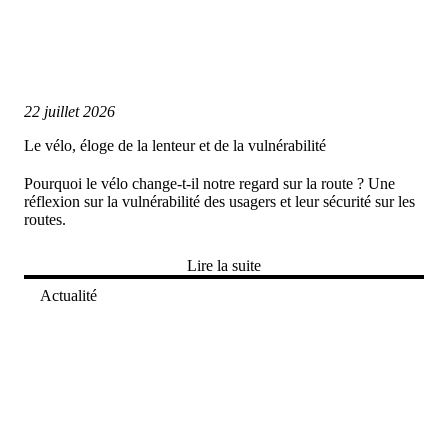
22 juillet 2026
Le vélo, éloge de la lenteur et de la vulnérabilité
Pourquoi le vélo change-t-il notre regard sur la route ? Une
réflexion sur la vulnérabilité des usagers et leur sécurité sur les
routes.
Lire la suite
Actualité