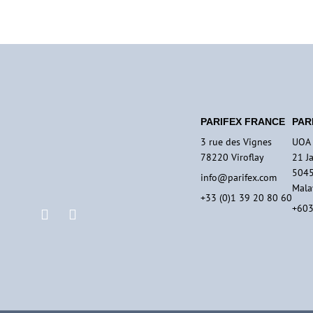
PARIFEX FRANCE
PARI
3 rue des Vignes
UOA 
78220 Viroflay
21 J
5045
info@parifex.com
Mala
+33 (0)1 39 20 80 60
+603