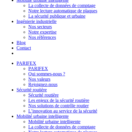
Mobilité urbaine intelligente
La collecte de données de comptage
Notre lecture automatique de plaques
La sécurité publique et urbaine
Ingénierie industrielle
Nos secteurs
Notre expertise
Nos références
Blog
Contact
PARIFEX
PARIFEX
Qui sommes-nous ?
Nos valeurs
Rejoignez-nous
Sécurité routière
Sécurité routière
Les enjeux de la sécurité routière
Nos solutions de contrôle routier
L’innovation au service de la sécurité
Mobilité urbaine intelligente
Mobilité urbaine intelligente
La collecte de données de comptage