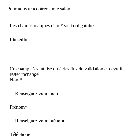
Pour nous rencontrer sur le salon...
Les champs marqués d'un * sont obligatoires.
LinkedIn
Ce champ n’est utilisé qu’à des fins de validation et devrait
rester inchangé.
Nom
*
Prénom
*
Téléphone