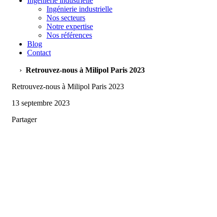
Ingénierie industrielle
Ingénierie industrielle
Nos secteurs
Notre expertise
Nos références
Blog
Contact
›
Retrouvez-nous à Milipol Paris 2023
Retrouvez-nous à Milipol Paris 2023
13 septembre 2023
Partager