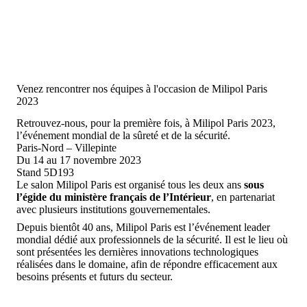
Venez rencontrer nos équipes à l'occasion de Milipol Paris
2023
Retrouvez-nous, pour la première fois, à Milipol Paris 2023,
l’événement mondial de la sûreté et de la sécurité.
Paris-Nord – Villepinte
Du 14 au 17 novembre 2023
Stand 5D193
Le salon Milipol Paris est organisé tous les deux ans
sous
l’égide du ministère français de l’Intérieur
, en partenariat
avec plusieurs institutions gouvernementales.
Depuis bientôt 40 ans, Milipol Paris est l’événement leader
mondial dédié aux professionnels de la sécurité. Il est le lieu où
sont présentées les dernières innovations technologiques
réalisées dans le domaine, afin de répondre efficacement aux
besoins présents et futurs du secteur.