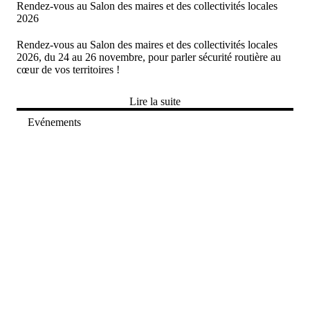
Rendez-vous au Salon des maires et des collectivités locales
2026
Rendez-vous au Salon des maires et des collectivités locales
2026, du 24 au 26 novembre, pour parler sécurité routière au
cœur de vos territoires !
Lire la suite
Evénements