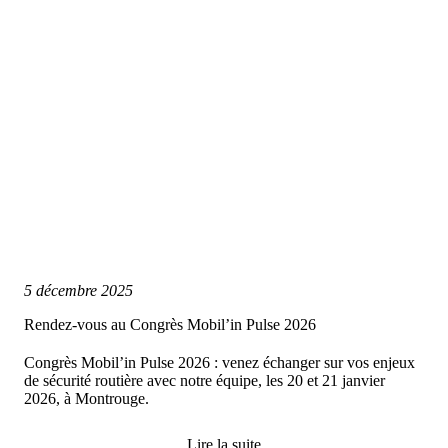
5 décembre 2025
Rendez-vous au Congrès Mobil’in Pulse 2026
Congrès Mobil’in Pulse 2026 : venez échanger sur vos enjeux
de sécurité routière avec notre équipe, les 20 et 21 janvier
2026, à Montrouge.
Lire la suite