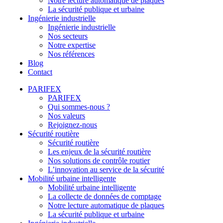
Notre lecture automatique de plaques
La sécurité publique et urbaine
Ingénierie industrielle
Ingénierie industrielle
Nos secteurs
Notre expertise
Nos références
Blog
Contact
PARIFEX
PARIFEX
Qui sommes-nous ?
Nos valeurs
Rejoignez-nous
Sécurité routière
Sécurité routière
Les enjeux de la sécurité routière
Nos solutions de contrôle routier
L’innovation au service de la sécurité
Mobilité urbaine intelligente
Mobilité urbaine intelligente
La collecte de données de comptage
Notre lecture automatique de plaques
La sécurité publique et urbaine