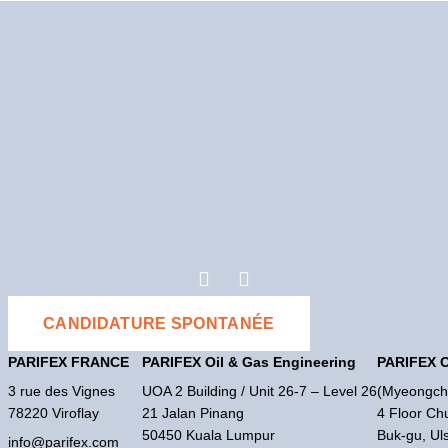
CANDIDATURE SPONTANÉE
PARIFEX FRANCE
PARIFEX Oil & Gas Engineering
PARIFEX O
3 rue des Vignes
UOA 2 Building / Unit 26-7 – Level 26
(Myeongch
78220 Viroflay
21 Jalan Pinang
4 Floor Ch
50450 Kuala Lumpur
Buk-gu, Ul
info@parifex.com