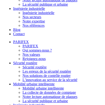
Notre lecture automatique de plaques
La sécurité publique et urbaine
Ingénierie industrielle
Ingénierie industrielle
Nos secteurs
Notre expertise
Nos références
Blog
Contact
PARIFEX
PARIFEX
Qui sommes-nous ?
Nos valeurs
Rejoignez-nous
Sécurité routière
Sécurité routière
Les enjeux de la sécurité routière
Nos solutions de contrôle routier
L’innovation au service de la sécurité
Mobilité urbaine intelligente
Mobilité urbaine intelligente
La collecte de données de comptage
Notre lecture automatique de plaques
La sécurité publique et urbaine