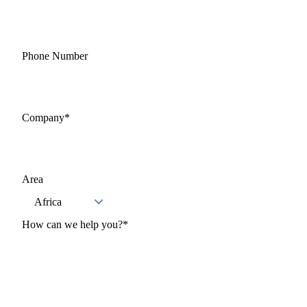
Phone Number
Company
*
Area
How can we help you?
*