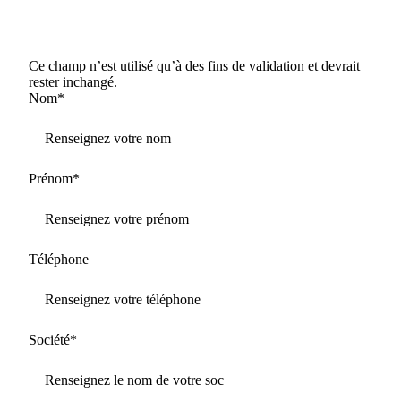
Ce champ n’est utilisé qu’à des fins de validation et devrait
rester inchangé.
Nom
*
Prénom
*
Téléphone
Société
*