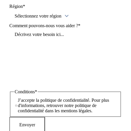
Région
*
Comment pouvons-nous vous aider ?
*
Conditions
*
J’accepte la politique de confidentialité. Pour plus
d'informations, retrouver notre politique de
confidentialité dans les mentions légales.