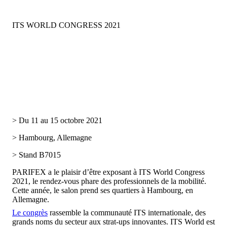
ITS WORLD CONGRESS 2021
> Du 11 au 15 octobre 2021
> Hambourg, Allemagne
> Stand B7015
PARIFEX a le plaisir d’être exposant à ITS World Congress
2021, le rendez-vous phare des professionnels de la mobilité.
Cette année, le salon prend ses quartiers à Hambourg, en
Allemagne.
Le congrès
rassemble la communauté ITS internationale, des
grands noms du secteur aux strat-ups innovantes. ITS World est