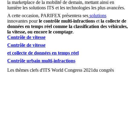
la marketplace de la mobilité de demain, mettant ainsi en
lumière les solutions ITS et les technologies les plus avancées.
A cette occasion, PARIFEX présentera ses
solutions
innovantes pour
le contrôle multi-infractions
et
la collecte de
données en temps réel comme la classification des véhicules,
la vitesse, ou encore le comptage
.
Contrôle de vitesse
Contrôle de vitesse
et collecte de données en temps réel
Contrôle urbain multi-infractions
Les thèmes clefs d'ITS World Congress 2021du congrès