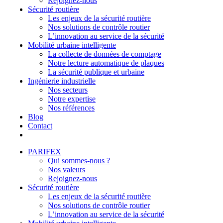
Rejoignez-nous
Sécurité routière
Les enjeux de la sécurité routière
Nos solutions de contrôle routier
L’innovation au service de la sécurité
Mobilité urbaine intelligente
La collecte de données de comptage
Notre lecture automatique de plaques
La sécurité publique et urbaine
Ingénierie industrielle
Nos secteurs
Notre expertise
Nos références
Blog
Contact
PARIFEX
Qui sommes-nous ?
Nos valeurs
Rejoignez-nous
Sécurité routière
Les enjeux de la sécurité routière
Nos solutions de contrôle routier
L’innovation au service de la sécurité