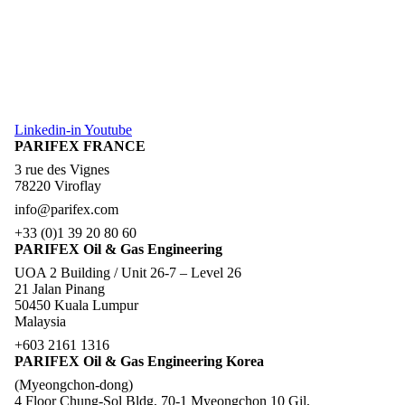
Linkedin-in
Youtube
PARIFEX FRANCE
3 rue des Vignes
78220 Viroflay
info@parifex.com
+33 (0)1 39 20 80 60
PARIFEX Oil & Gas Engineering
UOA 2 Building / Unit 26-7 – Level 26
21 Jalan Pinang
50450 Kuala Lumpur
Malaysia
+603 2161 1316
PARIFEX Oil & Gas Engineering Korea
(Myeongchon-dong)
4 Floor Chung-Sol Bldg, 70-1 Myeongchon 10 Gil,