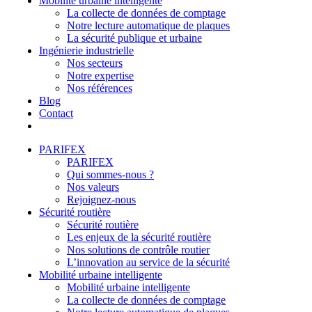
Mobilité urbaine intelligente
La collecte de données de comptage
Notre lecture automatique de plaques
La sécurité publique et urbaine
Ingénierie industrielle
Nos secteurs
Notre expertise
Nos références
Blog
Contact
PARIFEX
PARIFEX
Qui sommes-nous ?
Nos valeurs
Rejoignez-nous
Sécurité routière
Sécurité routière
Les enjeux de la sécurité routière
Nos solutions de contrôle routier
L’innovation au service de la sécurité
Mobilité urbaine intelligente
Mobilité urbaine intelligente
La collecte de données de comptage