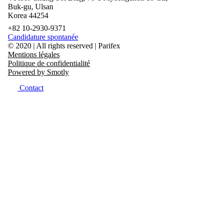
Buk-gu, Ulsan
Korea 44254
+82 10-2930-9371
Candidature spontanée
© 2020 | All rights reserved | Parifex
Mentions légales
Politique de confidentialité
Powered by Smotly
Contact