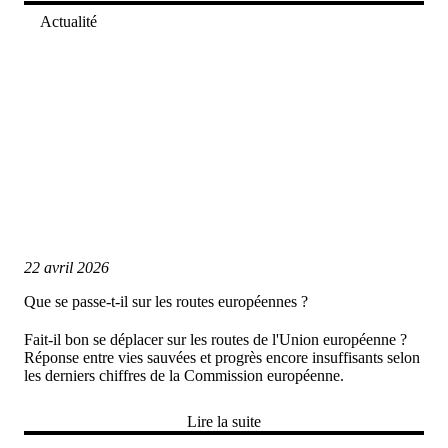
Actualité
22 avril 2026
Que se passe-t-il sur les routes européennes ?
Fait-il bon se déplacer sur les routes de l'Union européenne ?
Réponse entre vies sauvées et progrès encore insuffisants selon
les derniers chiffres de la Commission européenne.
Lire la suite